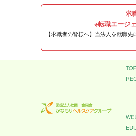
求
※転職エージ
【求職者の皆様へ】当法人を就職先
TO
RE
WE
ED