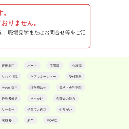
す。
ておりません。
え、職場見学またはお問合せ等をご活
正規雇用
パート
看護職
介護職
リハビリ職
ケアマネージャー
受付事務
その他採用
理学療法士
資格・免許不問
経験者優遇
きっかけ
金森会の魅力
リーダー
子育てと両立
やりがい
求職者へ
新卒
MOVIE