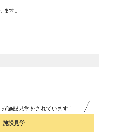
ります。
％
が施設見学をされています！
施設見学