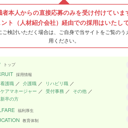
職者本人からの直接応募のみを受け付けていま
ェント（人材紹介会社）経由での採用はいたし
にご検討いただく場合は、ご自身で当サイトをご覧のう
用ください。
P
トップ
CRUIT
採用情報
看護職
／
介護職
／
リハビリ職
／
ケアマネージャー
／
受付事務
／
その他
／
新卒の方
LFARE
福利厚生
UCATION
教育体制